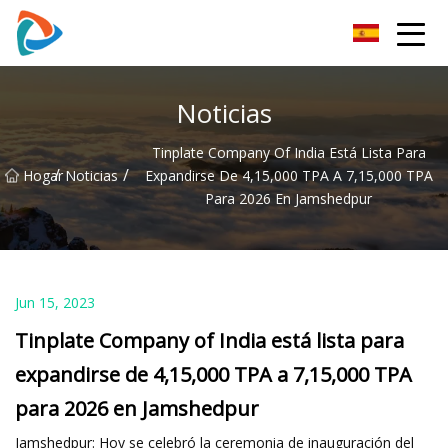
Tapa de metal PT Co., Ltd
Noticias
Tinplate Company Of India Está Lista Para
/
/
Hogar
Noticias
Expandirse De 4,15,000 TPA A 7,15,000 TPA
Para 2026 En Jamshedpur
Jun 15, 2023
Tinplate Company of India está lista para
expandirse de 4,15,000 TPA a 7,15,000 TPA
para 2026 en Jamshedpur
Jamshedpur: Hoy se celebró la ceremonia de inauguración del