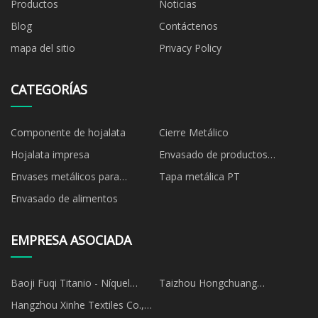
Productos
Noticias
Blog
Contáctenos
mapa del sitio
Privacy Policy
CATEGORÍAS
Componente de hojalata
Cierre Metálico
Hojalata impresa
Envasado de productos
químicos
Envases metálicos para
Tapa metálica PT
alimentos
Envasado de alimentos
EMPRESA ASOCIADA
Baoji Fuqi Titanio - Níquel
Taizhou Hongchuang
Tubería Ajuste Co., Limitado
Automatización Equipo CO .,
Hangzhou Xinhe Textiles Co.,
Ltd .